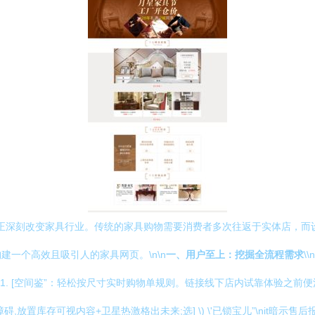
line）模式正深刻改变家具行业。传统的家具购物需要消费者多次往返于实体
一个高效且吸引人的家具网页。\n\n
一、用户至上：挖掘全流程需求
\
 [空间鉴”：轻松按尺寸实时购物单规则。链接线下店内试靠体验之前便清楚
放置库存可视内容+卫星热激格出未来;选] \) \'已锁宝儿”\nit暗示