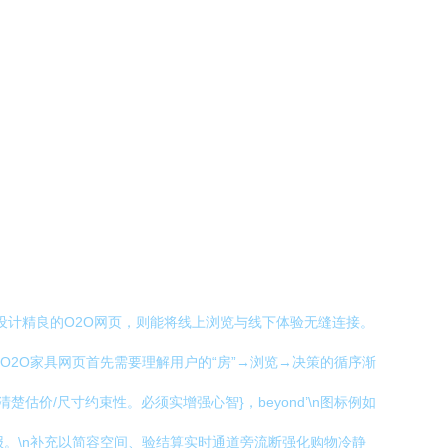
店，而设计精良的O2O网页，则能将线上浏览与线下体验无缝连接。
\nO2O家具网页首先需要理解用户的“房”→浏览→决策的循序渐
估价/尺寸约束性。必须实增强心智}，beyond’\n图标例如
售后报。\n补充以简容空间、验结算实时通道旁流断强化购物冷静