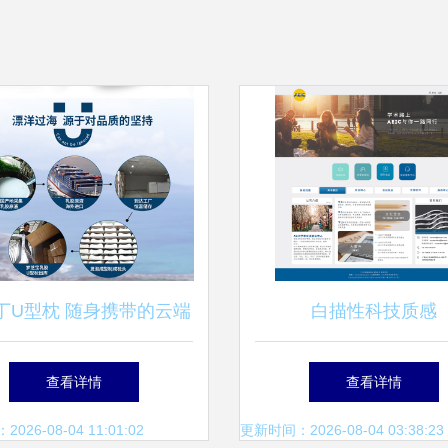
丁U型枕 随身携带的云端
白描性科技质感
眠舱，颈间即刻安睡体验
ChloeChuchu企业官
查看详情
查看详情
—网页商城呈现与设计
路与版面解析
26-08-04 11:01:02
更新时间：2026-08-04 03:38:23